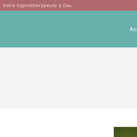
Passer
Votre hypnothérapeute à Dax
au
contenu
Ac