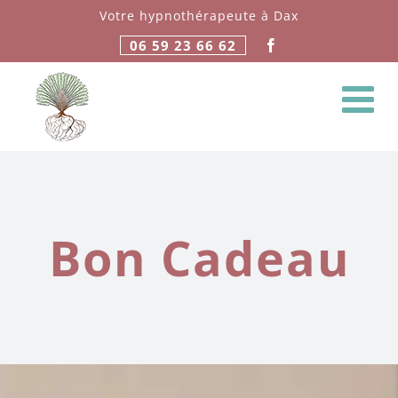
Passer
Votre hypnothérapeute à Dax
au
06 59 23 66 62
contenu
Bon Cadeau