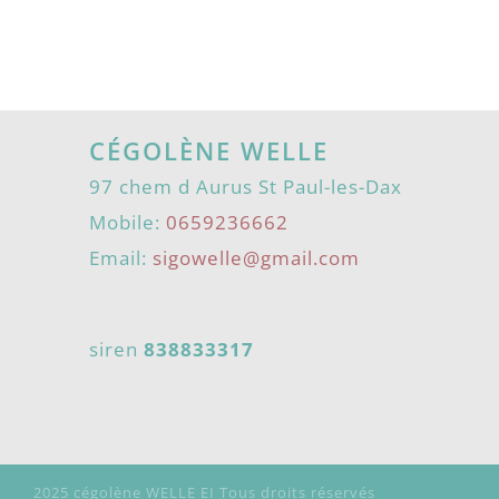
CÉGOLÈNE WELLE
97 chem d Aurus St Paul-les-Dax
Mobile:
0659236662
Email:
sigowelle@gmail.com
siren
838833317
2025 cégolène WELLE EI Tous droits réservés