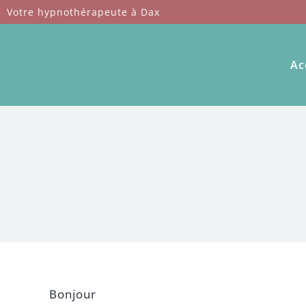
Passer
Votre hypnothérapeute à Dax
au
contenu
Ac
Bonjour