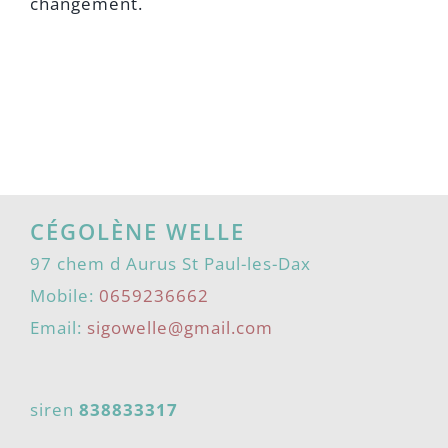
changement.
CÉGOLÈNE WELLE
97 chem d Aurus St Paul-les-Dax
Mobile:
0659236662
Email:
sigowelle@gmail.com
siren
838833317