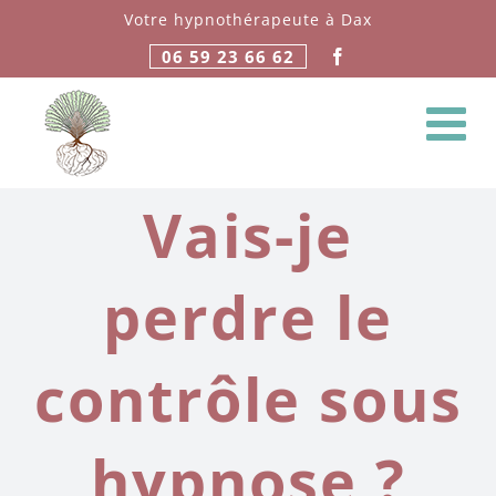
Passer
Votre hypnothérapeute à Dax
au
06 59 23 66 62
contenu
Vais-je
perdre le
contrôle sous
hypnose ?