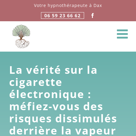
Passer
Votre hypnothérapeute à Dax
au
06 59 23 66 62
contenu
La vérité sur la
cigarette
électronique :
méfiez-vous des
risques dissimulés
derrière la vapeur