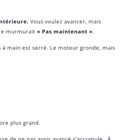
intérieure.
Vous voulez avancer, mais
tre murmurait
« Pas maintenant »
.
in à main est serré. Le moteur gronde, mais
ore plus grand.
isse de ne pas avoir avancé s’accumule. À