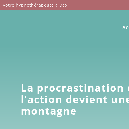
Passer
Votre hypnothérapeute à Dax
au
contenu
Ac
La procrastination
l’action devient un
montagne