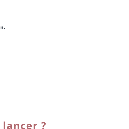
on.
 lancer ?