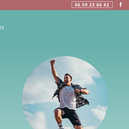
06 59 23 66 62
ct